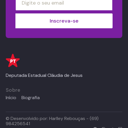
Deputada Estadual Cláudia de Jesus
Sobre
Início
Biografia
© Desenvolvido por:
Harlley Rebouças - (69)
984256541