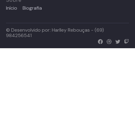
Início
Biografia
© Desenvolvido por:
Harlley Rebouças - (69)
984256541