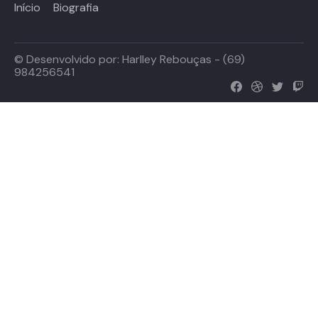
Início
Biografia
© Desenvolvido por:
Harlley Rebouças - (69)
984256541