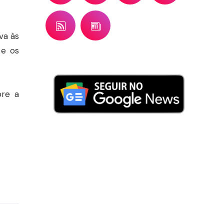
va às
 e os
bre a