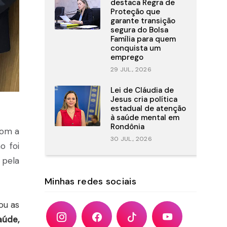
destaca Regra de
Proteção que
garante transição
segura do Bolsa
Família para quem
conquista um
emprego
29 JUL., 2026
Lei de Cláudia de
Jesus cria política
estadual de atenção
à saúde mental em
Rondônia
com a
30 JUL., 2026
o foi
 pela
Minhas redes sociais
ou as
aúde,