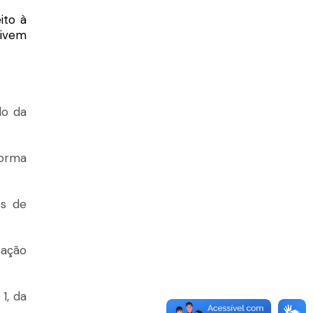
ito à
vivem
do da
forma
os de
zação
1, da