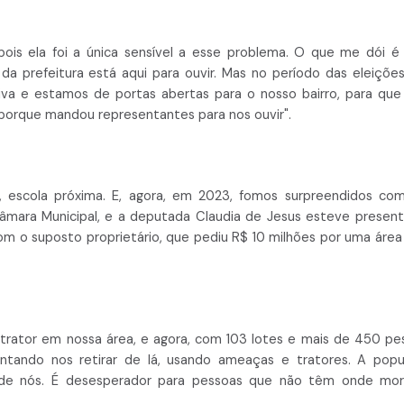
 pois ela foi a única sensível a esse problema. O que me dói é
a prefeitura está aqui para ouvir. Mas no período das eleições
tiva e estamos de portas abertas para o nosso bairro, para que
porque mandou representantes para nos ouvir".
 escola próxima. E, agora, em 2023, fomos surpreendidos co
mara Municipal, e a deputada Claudia de Jesus esteve presen
om o suposto proprietário, que pediu R$ 10 milhões por uma área
trator em nossa área, e agora, com 103 lotes e mais de 450 pe
tentando nos retirar de lá, usando ameaças e tratores. A pop
de nós. É desesperador para pessoas que não têm onde mora