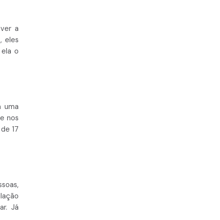
 ver a
, eles
 ela o
m uma
te nos
 de 17
ssoas,
ulação
r. Já