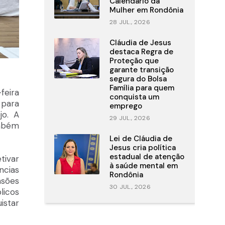
Calendário da
Mulher em Rondônia
28 JUL., 2026
Cláudia de Jesus
destaca Regra de
Proteção que
garante transição
segura do Bolsa
Família para quem
feira
conquista um
 para
emprego
jo. A
29 JUL., 2026
ambém
Lei de Cláudia de
Jesus cria política
estadual de atenção
tivar
à saúde mental em
ncias
Rondônia
asões
30 JUL., 2026
licos
istar