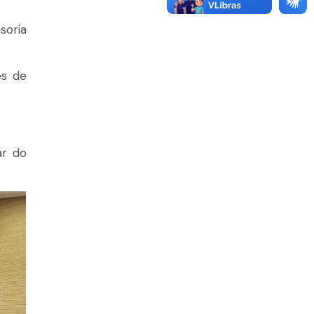
soria
es de
ar do