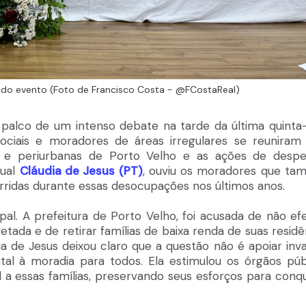
do evento (Foto de Francisco Costa - @FCostaReal)
i palco de um intenso debate na tarde da última quinta-
ociais e moradores de áreas irregulares se reuniram
as e periurbanas de Porto Velho e as ações de despe
dual
Cláudia de Jesus (PT)
, ouviu os moradores que t
rridas durante essas desocupações nos últimos anos.
l. A prefeitura de Porto Velho, foi acusada de não efe
etada e de retirar famílias de baixa renda de suas residê
a de Jesus deixou claro que a questão não é apoiar inv
tal à moradia para todos. Ela estimulou os órgãos púb
a essas famílias, preservando seus esforços para conqu