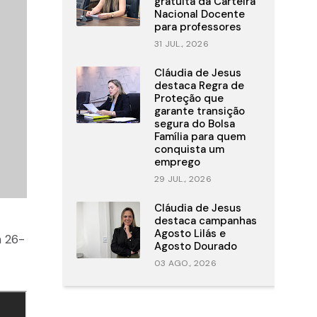
gratuita da Carteira
Nacional Docente
para professores
31 JUL., 2026
Cláudia de Jesus
destaca Regra de
Proteção que
garante transição
segura do Bolsa
Família para quem
conquista um
emprego
29 JUL., 2026
Cláudia de Jesus
destaca campanhas
Agosto Lilás e
m 26-
Agosto Dourado
03 AGO., 2026