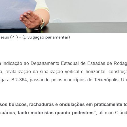
esus (PT) - (Divulgação parlamentar)
 indicação ao Departamento Estadual de Estradas de Roda
a, revitalização da sinalização vertical e horizontal, constru
liga a BR-364, passando pelos municípios de Teixerópolis, U
ersos buracos, rachaduras e ondulações em praticamente t
uários, tanto motoristas quanto pedestres"
, afirmou Cláu