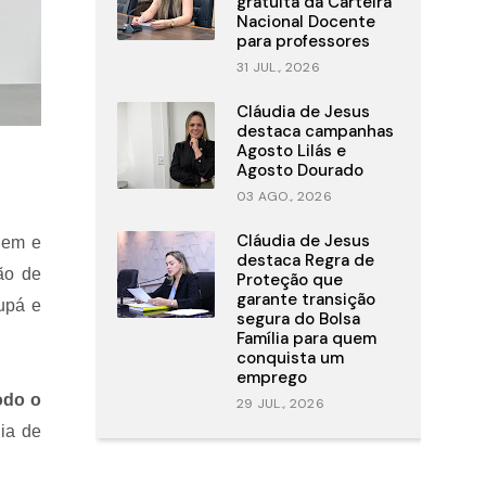
gratuita da Carteira
Nacional Docente
para professores
31 JUL., 2026
Cláudia de Jesus
destaca campanhas
Agosto Lilás e
Agosto Dourado
03 AGO., 2026
Cláudia de Jesus
gem e
destaca Regra de
ção de
Proteção que
garante transição
rupá e
segura do Bolsa
Família para quem
conquista um
emprego
odo o
29 JUL., 2026
dia de