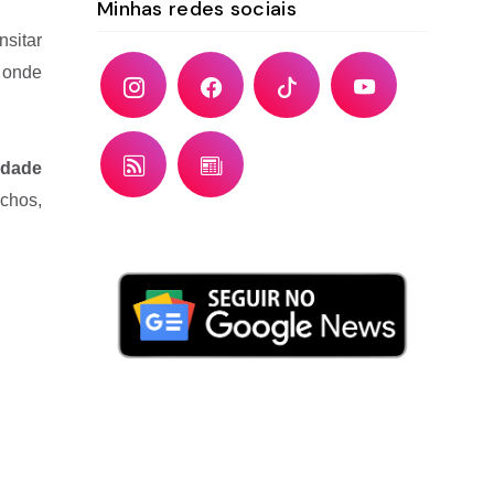
Minhas redes sociais
nsitar
 onde
idade
chos,