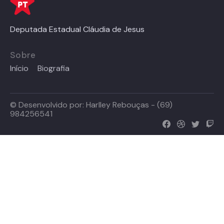
Deputada Estadual Cláudia de Jesus
Sobre
Início
Biografia
© Desenvolvido por:
Harlley Rebouças - (69)
984256541