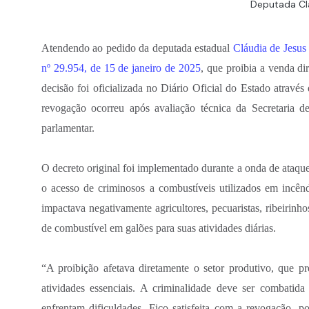
Deputada Clá
Atendendo ao pedido da deputada estadual
Cláudia de Jesus
nº 29.954, de 15 de janeiro de 2025
, que proibia a venda di
decisão foi oficializada no Diário Oficial do Estado atrav
revogação ocorreu após avaliação técnica da Secretaria 
parlamentar.
O decreto original foi implementado durante a onda de ataque
o acesso de criminosos a combustíveis utilizados em incên
impactava negativamente agricultores, pecuaristas, ribeirin
de combustível em galões para suas atividades diárias.
“A proibição afetava diretamente o setor produtivo, que p
atividades essenciais. A criminalidade deve ser combatid
enfrentam dificuldades. Fico satisfeita com a revogação, 