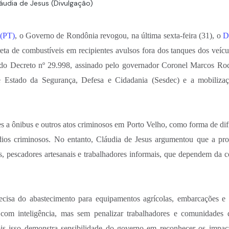
udia de Jesus (Divulgação)
 (PT)
, o Governo de Rondônia revogou, na última sexta-feira (31), o
D
reta de combustíveis em recipientes avulsos fora dos tanques dos veícu
és do Decreto nº 29.998, assinado pelo governador Coronel Marcos Ro
de Estado da Segurança, Defesa e Cidadania (Sesdec) e a mobiliza
s a ônibus e outros atos criminosos em Porto Velho, como forma de difi
dios criminosos. No entanto, Cláudia de Jesus argumentou que a pro
hos, pescadores artesanais e trabalhadores informais, que dependem da 
recisa do abastecimento para equipamentos agrícolas, embarcações e 
a com inteligência, mas sem penalizar trabalhadores e comunidades 
pois isso demonstra sensibilidade do governo em reconhecer os impac