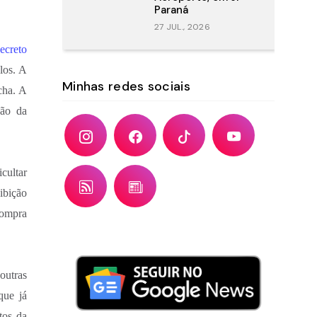
Paraná
27 JUL., 2026
ecreto
los. A
Minhas redes sociais
cha. A
ção da
cultar
ibição
compra
outras
que já
tos da