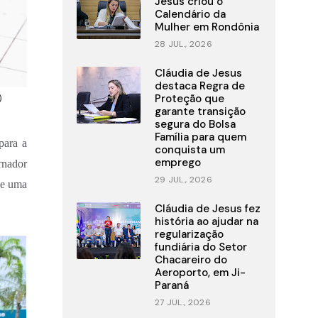
Jesus criou o
Calendário da
Mulher em Rondônia
28 JUL., 2026
Cláudia de Jesus
destaca Regra de
)
Proteção que
garante transição
segura do Bolsa
Família para quem
para a
conquista um
emprego
rnador
29 JUL., 2026
 e uma
Cláudia de Jesus fez
história ao ajudar na
regularização
fundiária do Setor
Chacareiro do
Aeroporto, em Ji-
Paraná
27 JUL., 2026