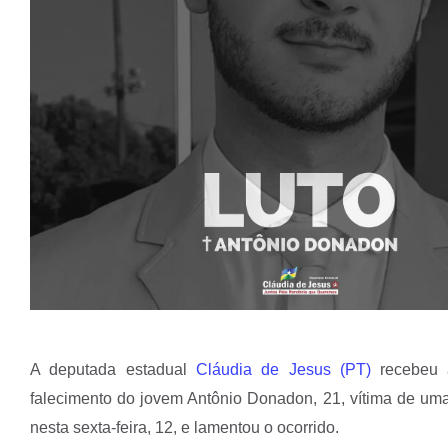
A deputada estadual
Cláudia de Jesus (PT)
recebeu 
falecimento do jovem Antônio Donadon, 21, vítima de um
nesta sexta-feira, 12, e lamentou o ocorrido.