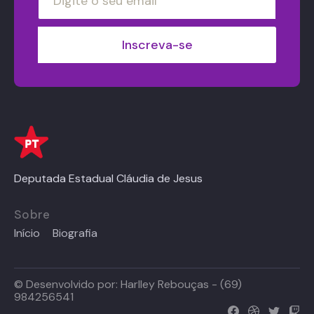
Deputada Estadual Cláudia de Jesus
Sobre
Início
Biografia
© Desenvolvido por:
Harlley Rebouças - (69)
984256541